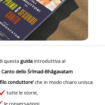
di questa
guida
introduttiva al
 Canto dello Śrīmad-Bhāgavatam
‘filo conduttore’
che in modo chiaro unisca:
tutte le storie,
le conversazioni,