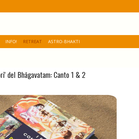
INFO!
RETREAT
ASTRO-BHAKTI
atam | BhaktiPlus
tori' del Bhāgavatam: Canto 1 & 2